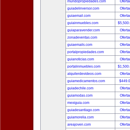
mundopropiedades.com
Oferta
guiadelinversor.com
Oferta
guiaemail.com
Oferta
guiainmuebles.com
$5,500
guiaparavender.com
Oferta
zonadeventas.com
Oferta
guiaemails.com
Oferta
portalpropiedades.com
Oferta
guianoticias.com
Oferta
portalinmuebles.com
$1,500
alquilerdevideos.com
Oferta
guiamedicamentos.com
$449.
guiadechile.com
Oferta
guiamodas.com
Oferta
mexiguia.com
Oferta
guiadesantiago.com
Oferta
guiamorelia.com
Oferta
areajoven.com
Oferta