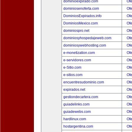
dominioexpirado.com
Ofe
dominiosenoferta.com
Ofe
DominiosExpirados.info
Ofe
DominiosMexico.com
Ofe
dominiospro.net
Ofe
dominiosyhospedajeweb.com
Ofe
dominiosywebhosting.com
Ofe
e-monetization.com
Ofe
e-servidores.com
Ofe
e-Sitio.com
Ofe
e-sitios.com
Ofe
encuentresudominio.com
Ofe
expirados.net
Ofe
gestiondecartera.com
Ofe
guiadelinks.com
Ofe
guiadewebs.com
Ofe
hardlinux.com
Ofe
hostargentina.com
Ofe