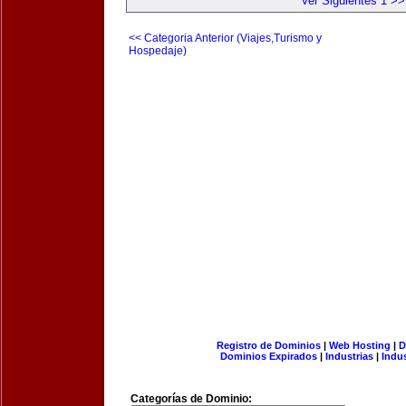
Ver Siguientes 1 >>
<< Categoria Anterior (Viajes,Turismo y
Hospedaje)
Registro de Dominios
|
Web Hosting
|
D
Dominios Expirados
|
Industrias
|
Indu
Categorías de Dominio: