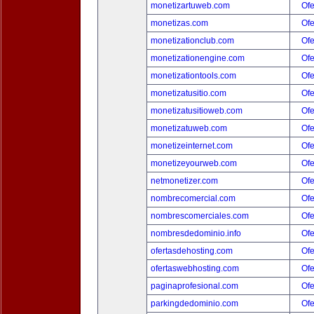
monetizartuweb.com
Ofe
monetizas.com
Ofe
monetizationclub.com
Ofe
monetizationengine.com
Ofe
monetizationtools.com
Ofe
monetizatusitio.com
Ofe
monetizatusitioweb.com
Ofe
monetizatuweb.com
Ofe
monetizeinternet.com
Ofe
monetizeyourweb.com
Ofe
netmonetizer.com
Ofe
nombrecomercial.com
Ofe
nombrescomerciales.com
Ofe
nombresdedominio.info
Ofe
ofertasdehosting.com
Ofe
ofertaswebhosting.com
Ofe
paginaprofesional.com
Ofe
parkingdedominio.com
Ofe