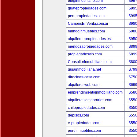
bloginmobiliario.com
$997
guatepropiedades.com
$995
perupropiedades.com
$995
CamposEnVenta.com.ar
$980
mundoinmuebles.com
$980
alquilerdepropiedades.es
$950
mendozapropiedades.com
$899
propiedadesvip.com
$899
ConsultorInmobiliario.com
$800
guiainmobiliaria.net
$799
directoatucasa.com
$750
alquileresweb.com
$699
emprendimientoinmobiliario.com
$580
alquilerestemporarios.com
$550
chilepropiedades.com
$550
depisos.com
$550
e-propiedades.com
$550
peruinmuebles.com
$550