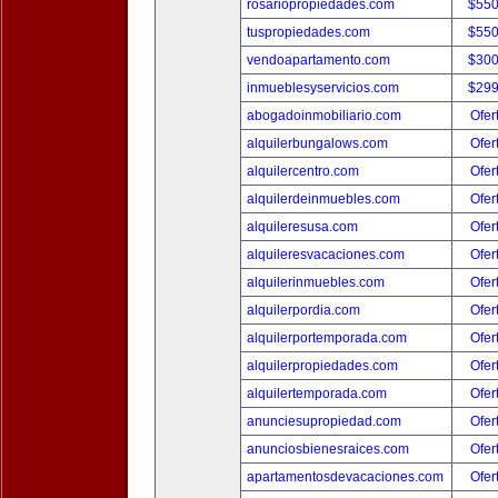
rosariopropiedades.com
$550
tuspropiedades.com
$550
vendoapartamento.com
$300
inmueblesyservicios.com
$299
abogadoinmobiliario.com
Ofer
alquilerbungalows.com
Ofer
alquilercentro.com
Ofer
alquilerdeinmuebles.com
Ofer
alquileresusa.com
Ofer
alquileresvacaciones.com
Ofer
alquilerinmuebles.com
Ofer
alquilerpordia.com
Ofer
alquilerportemporada.com
Ofer
alquilerpropiedades.com
Ofer
alquilertemporada.com
Ofer
anunciesupropiedad.com
Ofer
anunciosbienesraices.com
Ofer
apartamentosdevacaciones.com
Ofer