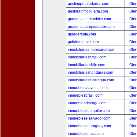
gestionpropiedades.com
Ofer
gestorainmobiliaria.com
Ofer
guatemalainmuebles.com
Ofer
guatemalapropiedades.com
Ofer
guiaderenta.com
Ofer
guiainmueble.com
Ofer
inmobiliariaempresarial.com
Ofer
inmobiliariasbrasil.com
Ofer
inmobiliariaschile.com
Ofer
inmobiliariashonduras.com
Ofer
inmobiliariasnicaragua.com
Ofer
inmueblesalaventa.com
Ofer
inmueblesbrasil.com
Ofer
inmuebleschicago.com
Ofer
inmueblesdealquiler.com
Ofer
inmuebleselsalvador.com
Ofer
inmueblesenuruguay.com
Ofer
inmueblesenusa.com
Ofer