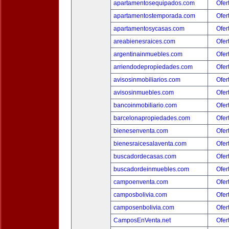
apartamentosequipados.com
Ofer
apartamentostemporada.com
Ofer
apartamentosycasas.com
Ofer
areabienesraices.com
Ofer
argentinainmuebles.com
Ofer
arriendodepropiedades.com
Ofer
avisosinmobiliarios.com
Ofer
avisosinmuebles.com
Ofer
bancoinmobiliario.com
Ofer
barcelonapropiedades.com
Ofer
bienesenventa.com
Ofer
bienesraicesalaventa.com
Ofer
buscadordecasas.com
Ofer
buscadordeinmuebles.com
Ofer
campoenventa.com
Ofer
camposbolivia.com
Ofer
camposenbolivia.com
Ofer
CamposEnVenta.net
Ofer