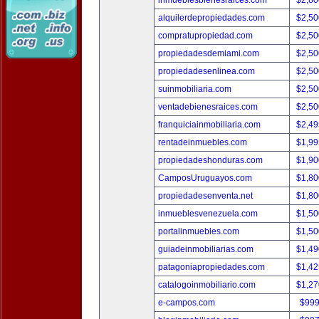
inmueblesbienesraices.com
$2,80
alquilerdepropiedades.com
$2,50
compratupropiedad.com
$2,50
propiedadesdemiami.com
$2,50
propiedadesenlinea.com
$2,50
suinmobiliaria.com
$2,50
ventadebienesraices.com
$2,50
franquiciainmobiliaria.com
$2,49
rentadeinmuebles.com
$1,99
propiedadeshonduras.com
$1,90
CamposUruguayos.com
$1,80
propiedadesenventa.net
$1,80
inmueblesvenezuela.com
$1,50
portalinmuebles.com
$1,50
guiadeinmobiliarias.com
$1,49
patagoniapropiedades.com
$1,42
catalogoinmobiliario.com
$1,27
e-campos.com
$999