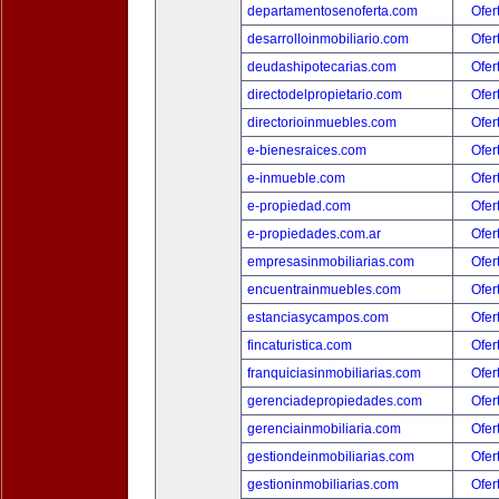
departamentosenoferta.com
Ofer
desarrolloinmobiliario.com
Ofer
deudashipotecarias.com
Ofer
directodelpropietario.com
Ofer
directorioinmuebles.com
Ofer
e-bienesraices.com
Ofer
e-inmueble.com
Ofer
e-propiedad.com
Ofer
e-propiedades.com.ar
Ofer
empresasinmobiliarias.com
Ofer
encuentrainmuebles.com
Ofer
estanciasycampos.com
Ofer
fincaturistica.com
Ofer
franquiciasinmobiliarias.com
Ofer
gerenciadepropiedades.com
Ofer
gerenciainmobiliaria.com
Ofer
gestiondeinmobiliarias.com
Ofer
gestioninmobiliarias.com
Ofer