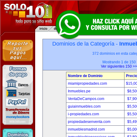
Dominios de la Categoría -
Inmueb
372 dominios en esta categ
Mostrando 1 de 150
Ver siguientes 150 >>
Nombre de Dominio
Preci
miamipropiedades.com
$15,0
Inmuebles.pe
$8,50
VentaDeCampos.com
$7,90
guiainmuebles.com
$5,50
i-propiedades.com
$5,50
propiedadesenventa.com
$5,49
inmueblesmadrid.com
$5,00