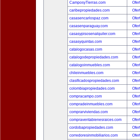
CamposyTierras.com
Ofer
caribepropiedades.com
Ofer
casasencarlospaz.com
Ofer
casasenparaguay.com
Ofer
casasypisosenalquiler.com
Ofer
casasyquintas.com
Ofer
catalogocasas.com
Ofer
catalogodepropiedades.com
Ofer
catalogoinmuebles.com
Ofer
chileinmuebles.com
Ofer
clasificadospropiedades.com
Ofer
colombiapropiedades.com
Ofer
compracampo.com
Ofer
compradeinmuebles.com
Ofer
comprarviviendas.com
Ofer
compraventabienesraices.com
Ofer
cordobapropiedades.com
Ofer
corredoresinmobiliarios.com
Ofer