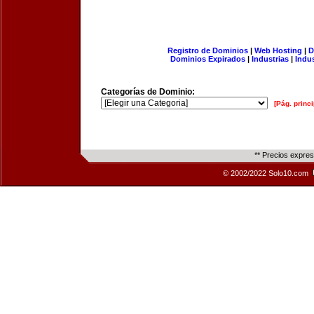
Registro de Dominios
|
Web Hosting
|
D
Dominios Expirados
|
Industrias
|
Indu
Categorías de Dominio:
[Pág. princi
** Precios expre
© 2002/2022 Solo10.com