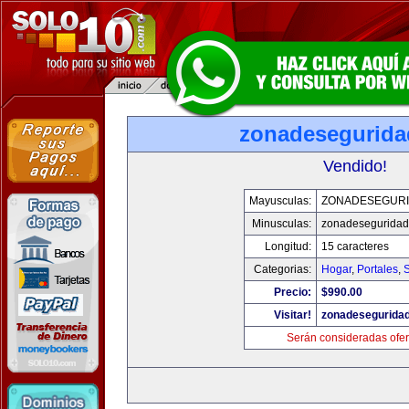
zonadesegurid
Vendido!
Mayusculas:
ZONADESEGUR
Minusculas:
zonadesegurida
Longitud:
15 caracteres
Categorias:
Hogar
,
Portales
,
Precio:
$990.00
Visitar!
zonadesegurida
Serán consideradas ofer