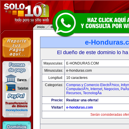
e-Honduras.
El dueño de este dominio lo ha
Mayusculas:
E-HONDURAS.COM
Minusculas:
e-honduras.com
Longitud:
10 caracteres
Categorias:
Compras y Comercio ElectrÃ³nico
,
Infor
ComputaciÃ³n
,
Internet
,
Negocios
,
PaÃ­
Recursos
,
TecnologÃ­a
Precio:
Realizar una oferta!
Visitar!
e-honduras.com
Serán consideradas ofer