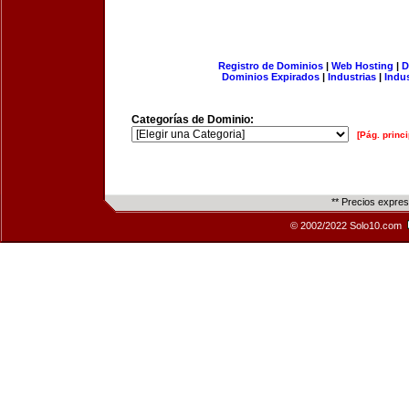
Registro de Dominios
|
Web Hosting
|
D
Dominios Expirados
|
Industrias
|
Indu
Categorías de Dominio:
[Pág. princi
** Precios expre
© 2002/2022 Solo10.com