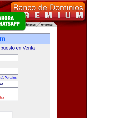
om
 puesto en Venta
os)
,
Portales
a!
tas