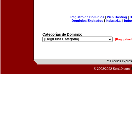
Registro de Dominios
|
Web Hosting
|
D
Dominios Expirados
|
Industrias
|
Indu
Categorías de Dominio:
[Pág. princi
** Precios expre
© 2002/2022 Solo10.com