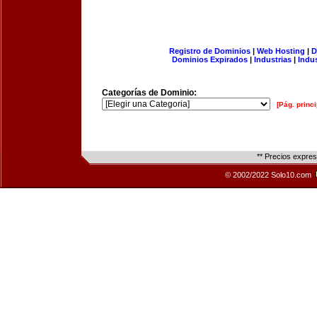
Registro de Dominios
|
Web Hosting
|
D
Dominios Expirados
|
Industrias
|
Indu
Categorías de Dominio:
[Pág. princi
** Precios expre
© 2002/2022 Solo10.com