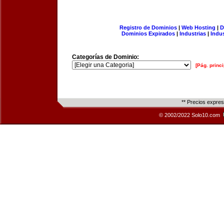
Registro de Dominios
|
Web Hosting
|
D
Dominios Expirados
|
Industrias
|
Indu
Categorías de Dominio:
[Pág. princi
** Precios expre
© 2002/2022 Solo10.com