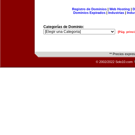
Registro de Dominios
|
Web Hosting
|
D
Dominios Expirados
|
Industrias
|
Indu
Categorías de Dominio:
[Pág. princi
** Precios expre
© 2002/2022 Solo10.com