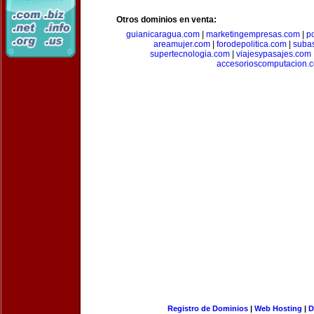
Otros dominios en venta:
guianicaragua.com
|
marketingempresas.com
|
p
areamujer.com
|
forodepolitica.com
|
suba
supertecnologia.com
|
viajesypasajes.com
accesorioscomputacion.
Registro de Dominios
|
Web Hosting
|
D