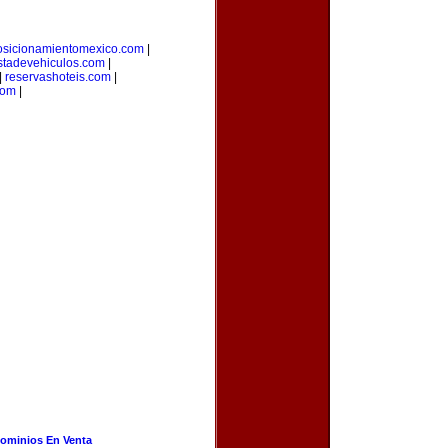
osicionamientomexico.com
|
stadevehiculos.com
|
|
reservashoteis.com
|
com
|
ominios En Venta