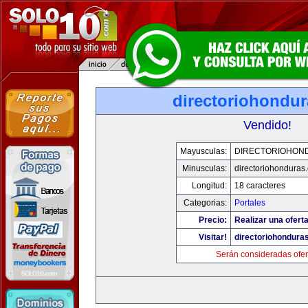
directoriohondu
Vendido!
Mayusculas:
DIRECTORIOHON
Minusculas:
directoriohonduras
Longitud:
18 caracteres
Categorias:
Portales
Precio:
Realizar una oferta
Visitar!
directoriohondura
Serán consideradas ofer