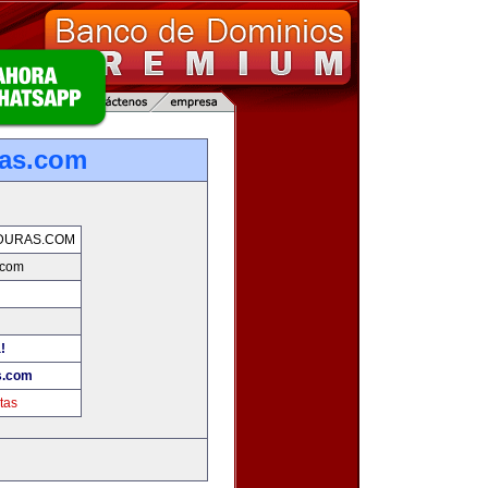
ras.com
DURAS.COM
.com
!
s.com
tas