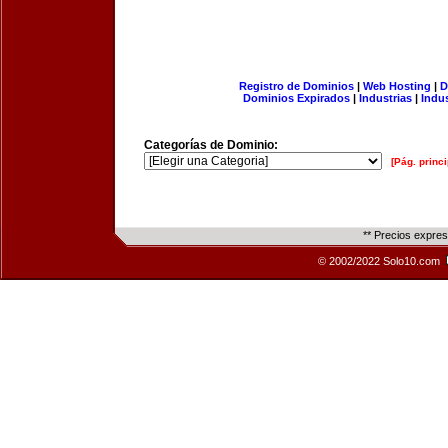
Registro de Dominios
|
Web Hosting
|
D
Dominios Expirados
|
Industrias
|
Indu
Categorías de Dominio:
[Pág. princi
** Precios expre
© 2002/2022 Solo10.com