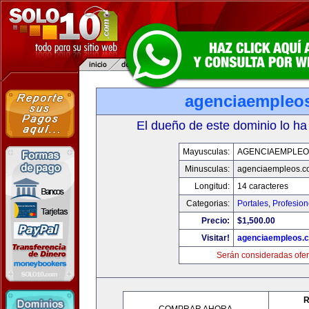
agenciaempleo
El dueño de este dominio lo ha
Mayusculas:
AGENCIAEMPLEO
Minusculas:
agenciaempleos.c
Longitud:
14 caracteres
Categorias:
Portales
,
Profesio
Precio:
$1,500.00
Visitar!
agenciaempleos.
Serán consideradas ofer
R