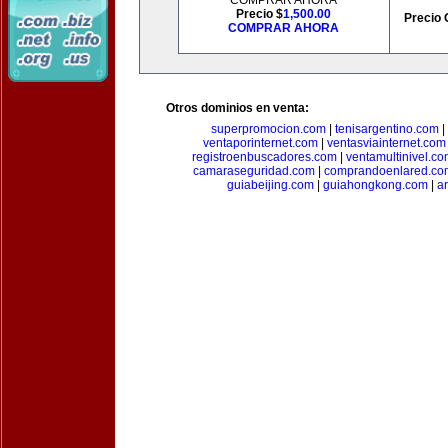
COMPRAR AHORA
Precio $
1,500.00
Precio 
COMPRAR AHORA
Otros dominios en venta:
superpromocion.com
|
tenisargentino.com
|
ventaporinternet.com
|
ventasviainternet.com
registroenbuscadores.com
|
ventamultinivel.c
camaraseguridad.com
|
comprandoenlared.co
guiabeijing.com
|
guiahongkong.com
|
a