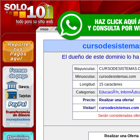
cursodesistem
El dueño de este dominio lo ha
Mayusculas:
CURSODESISTEMAS.
Minusculas:
cursodesistemas.com
Longitud:
15 caracteres
Categorias:
EducaciÃ³n
,
InformÃ¡ti
Precio:
Realizar una oferta!
Visitar!
cursodesistemas.com
Serán consideradas ofer
Realizar una Oferta