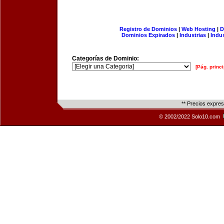
Registro de Dominios
|
Web Hosting
|
D
Dominios Expirados
|
Industrias
|
Indu
Categorías de Dominio:
[Pág. princi
** Precios expre
© 2002/2022 Solo10.com