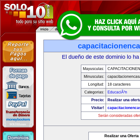
capacitacionenc
El dueño de este dominio lo ha
Mayusculas:
CAPACITACIONE
Minusculas:
capacitacionenca
Longitud:
18 caracteres
Categorias:
EducaciÃ³n
Precio:
Realizar una ofert
Visitar!
capacitacionenca
Serán consideradas ofer
Realizar una Oferta