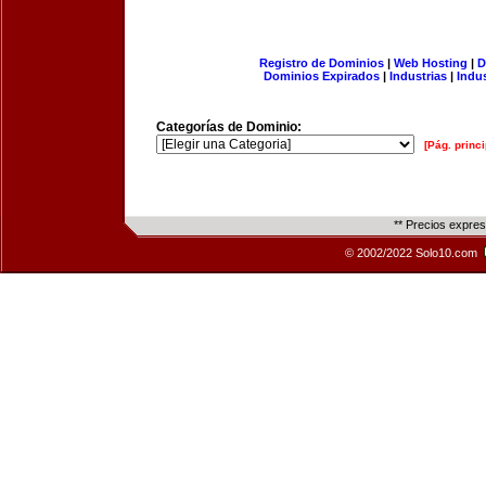
Registro de Dominios
|
Web Hosting
|
D
Dominios Expirados
|
Industrias
|
Indu
Categorías de Dominio:
[Pág. princi
** Precios expre
© 2002/2022 Solo10.com