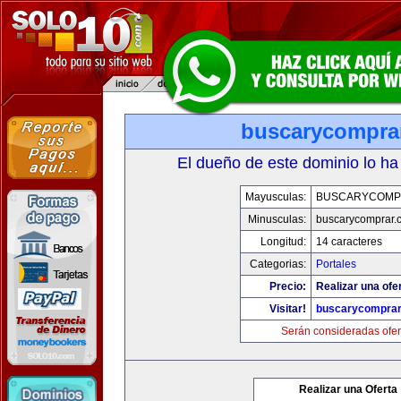
buscarycompra
El dueño de este dominio lo ha
Mayusculas:
BUSCARYCOMP
Minusculas:
buscarycomprar.
Longitud:
14 caracteres
Categorias:
Portales
Precio:
Realizar una ofer
Visitar!
buscarycompra
Serán consideradas ofer
Realizar una Oferta