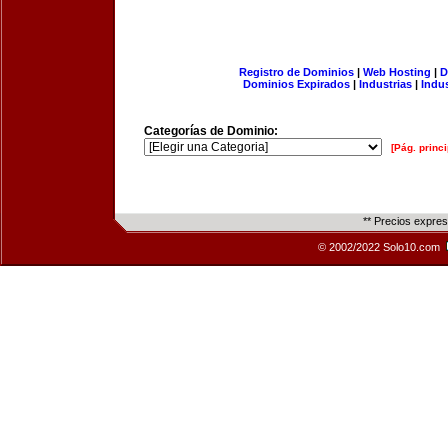
Registro de Dominios
|
Web Hosting
|
D
Dominios Expirados
|
Industrias
|
Indu
Categorías de Dominio:
[Pág. princi
** Precios expre
© 2002/2022 Solo10.com