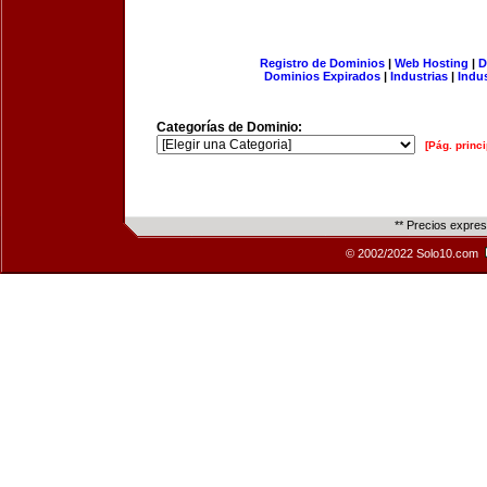
Registro de Dominios
|
Web Hosting
|
D
Dominios Expirados
|
Industrias
|
Indu
Categorías de Dominio:
[Pág. princi
** Precios expre
© 2002/2022 Solo10.com