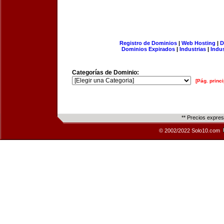
Registro de Dominios
|
Web Hosting
|
D
Dominios Expirados
|
Industrias
|
Indu
Categorías de Dominio:
[Pág. princi
** Precios expre
© 2002/2022 Solo10.com