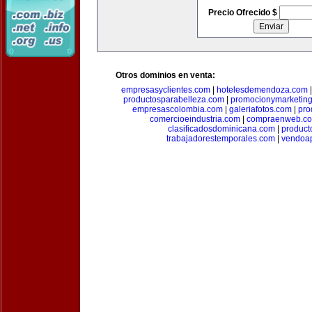
Precio Ofrecido $
Otros dominios en venta:
empresasyclientes.com
|
hotelesdemendoza.com
productosparabelleza.com
|
promocionymarketin
empresascolombia.com
|
galeriafotos.com
|
pro
comercioeindustria.com
|
compraenweb.c
clasificadosdominicana.com
|
product
trabajadorestemporales.com
|
vendoa