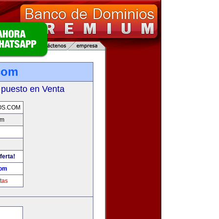
.com
 puesto en Venta
OS.COM
om
ferta!
com
tas