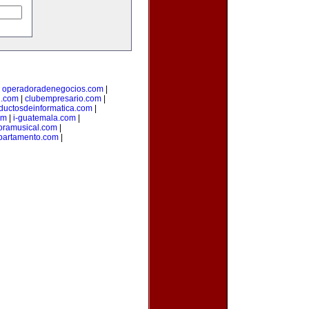
|
operadoradenegocios.com
|
g.com
|
clubempresario.com
|
ductosdeinformatica.com
|
om
|
i-guatemala.com
|
oramusical.com
|
partamento.com
|