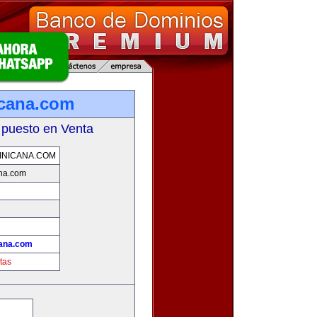
icana.com
 puesto en Venta
INICANA.COM
ana.com
cana.com
tas