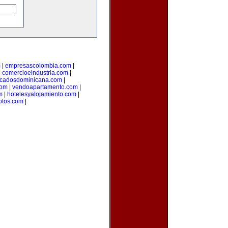
m
|
empresascolombia.com
|
|
comercioeindustria.com
|
ficadosdominicana.com
|
com
|
vendoapartamento.com
|
m
|
hotelesyalojamiento.com
|
otos.com
|