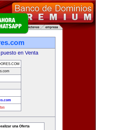
res.com
 puesto en Venta
DORES.COM
s.com
es.com
tas
ealizar una Oferta