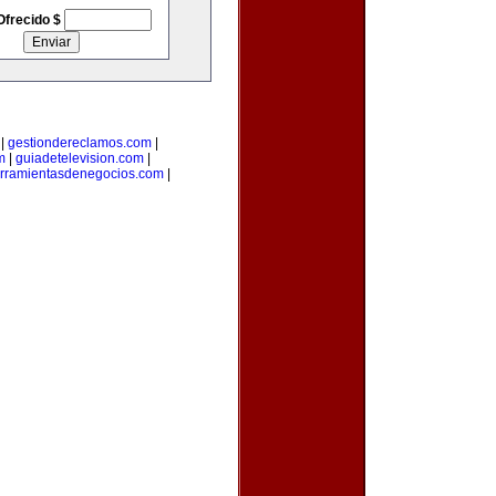
Ofrecido $
|
gestiondereclamos.com
|
m
|
guiadetelevision.com
|
rramientasdenegocios.com
|