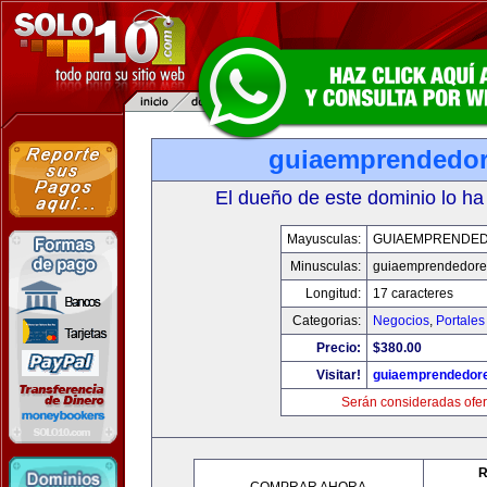
guiaemprendedo
El dueño de este dominio lo ha
Mayusculas:
GUIAEMPRENDE
Minusculas:
guiaemprendedore
Longitud:
17 caracteres
Categorias:
Negocios
,
Portales
Precio:
$380.00
Visitar!
guiaemprendedor
Serán consideradas ofer
R