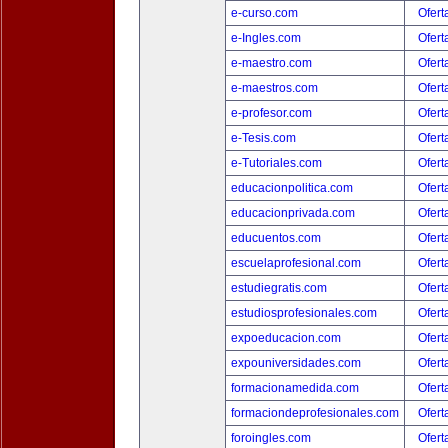
e-curso.com
Ofert
e-Ingles.com
Ofert
e-maestro.com
Ofert
e-maestros.com
Ofert
e-profesor.com
Ofert
e-Tesis.com
Ofert
e-Tutoriales.com
Ofert
educacionpolitica.com
Ofert
educacionprivada.com
Ofert
educuentos.com
Ofert
escuelaprofesional.com
Ofert
estudiegratis.com
Ofert
estudiosprofesionales.com
Ofert
expoeducacion.com
Ofert
expouniversidades.com
Ofert
formacionamedida.com
Ofert
formaciondeprofesionales.com
Ofert
foroingles.com
Ofert