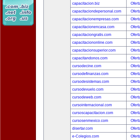
capacitacion.biz
Ofert
capacitaciondepersonal.com
Ofert
capacitacionempresas.com
Ofert
capacitacionencasa.com
Ofert
capacitaciongratis.com
Ofert
capacitaciononline.com
Ofert
capacitacionsuperior.com
Ofert
capacitandonos.com
Ofert
cursodecine.com
Ofert
cursodefinanzas.com
Ofert
cursodesistemas.com
Ofert
cursodevuelo.com
Ofert
cursodeweb.com
Ofert
cursointernacional.com
Ofert
cursoscapacitacion.com
Ofert
cursosenmexico.com
Ofert
disertar.com
Ofert
e-Colegios.com
Ofert