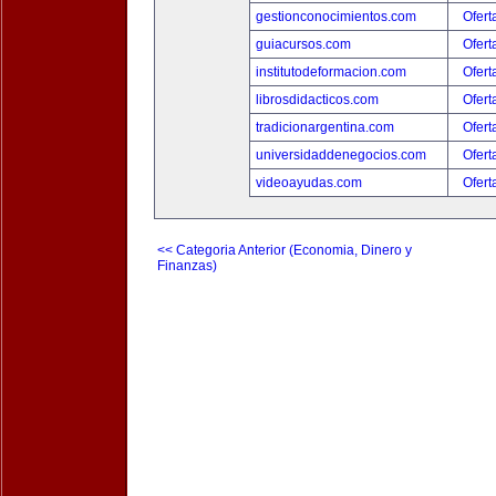
gestionconocimientos.com
Ofert
guiacursos.com
Ofert
institutodeformacion.com
Ofert
librosdidacticos.com
Ofert
tradicionargentina.com
Ofert
universidaddenegocios.com
Ofert
videoayudas.com
Ofert
<< Categoria Anterior (Economia, Dinero y
Finanzas)